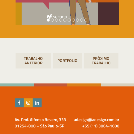
Navegação
PORTFOLIO
de
Post
Av. Prof. Alfonso Bovero, 333
adesign@adesign.com.br
01254-000 – São Paulo-SP
+55 (11) 3864-1600