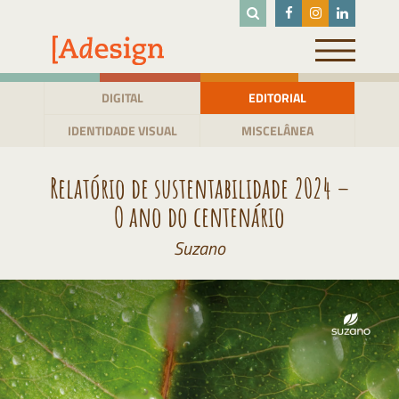
Pular
para
o
conteúdo
DIGITAL
EDITORIAL
IDENTIDADE VISUAL
MISCELÂNEA
Relatório de sustentabilidade 2024 –
O ano do centenário
Suzano