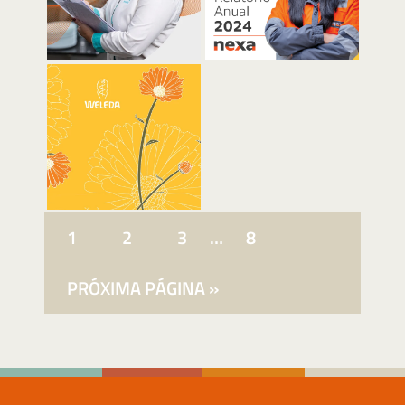
1
2
3
…
8
PRÓXIMA PÁGINA »