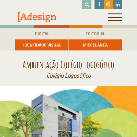
Pular
para
o
conteúdo
DIGITAL
EDITORIAL
IDENTIDADE VISUAL
MISCELÂNEA
Ambientação Colégio Logosófico
Colégio Logosófico