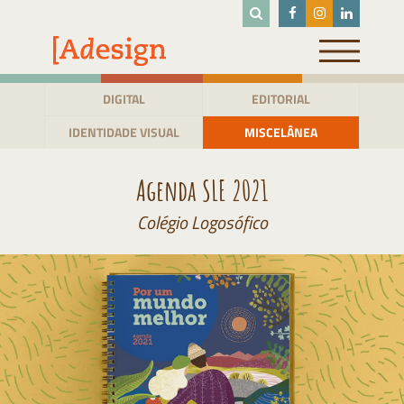
Pular
para
o
conteúdo
DIGITAL
EDITORIAL
IDENTIDADE VISUAL
MISCELÂNEA
Agenda SLE 2021
Colégio Logosófico