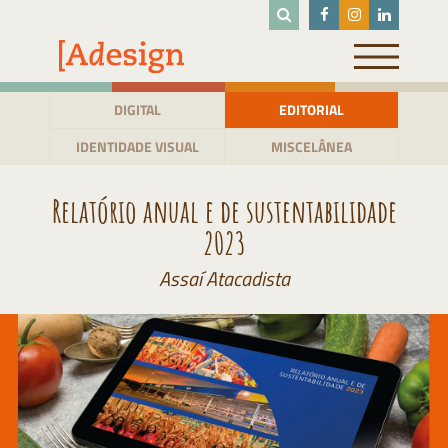
Pular
para
o
conteúdo
DIGITAL
EDITORIAL
IDENTIDADE VISUAL
MISCELÂNEA
Relatório anual e de sustentabilidade
2023
Assaí Atacadista