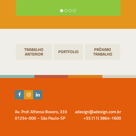
Navegação
PORTFOLIO
de
Post
Av. Prof. Alfonso Bovero, 333
adesign@adesign.com.br
01254-000 – São Paulo-SP
+55 (11) 3864-1600