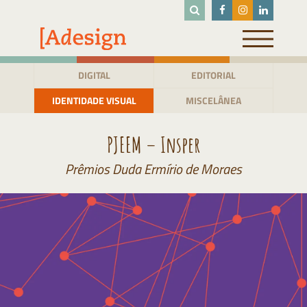
Pular
para
o
conteúdo
DIGITAL
EDITORIAL
IDENTIDADE VISUAL
MISCELÂNEA
PJEEM – Insper
Prêmios Duda Ermírio de Moraes