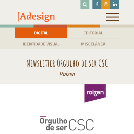
Pular
para
o
conteúdo
DIGITAL
EDITORIAL
IDENTIDADE VISUAL
MISCELÂNEA
Newsletter Orgulho de ser CSC
Raízen