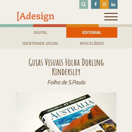
Pular
para
o
conteúdo
DIGITAL
EDITORIAL
IDENTIDADE VISUAL
MISCELÂNEA
Guias Visuais Folha Dorling
Kindersley
Folha de S.Paulo