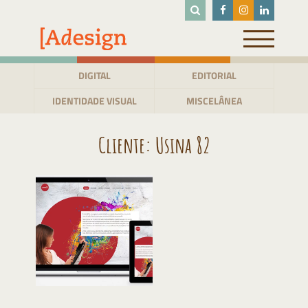
Pular
para
o
conteúdo
DIGITAL
EDITORIAL
IDENTIDADE VISUAL
MISCELÂNEA
Cliente:
Usina 82