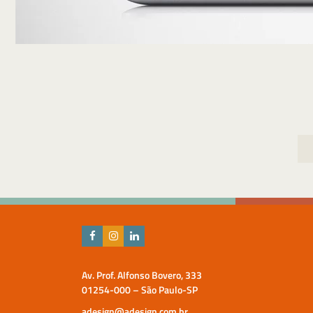
Navegação
de
Post
Av. Prof. Alfonso Bovero, 333
01254-000 – São Paulo-SP
adesign@adesign.com.br