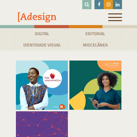
Pular
para
o
conteúdo
DIGITAL
EDITORIAL
IDENTIDADE VISUAL
MISCELÂNEA