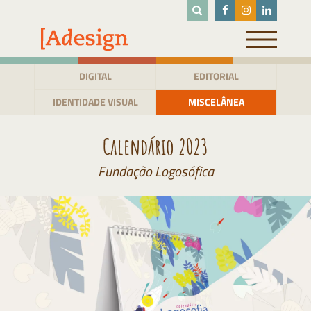
Pular
para
o
conteúdo
DIGITAL
EDITORIAL
IDENTIDADE VISUAL
MISCELÂNEA
Calendário 2023
Fundação Logosófica