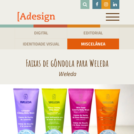
Pular
para
o
conteúdo
DIGITAL
EDITORIAL
IDENTIDADE VISUAL
MISCELÂNEA
Faixas de gôndola para Weleda
Weleda