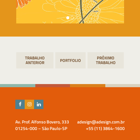
Navegação
PORTFOLIO
de
Post
Av. Prof. Alfonso Bovero, 333
adesign@adesign.com.br
01254-000 – São Paulo-SP
+55 (11) 3864-1600