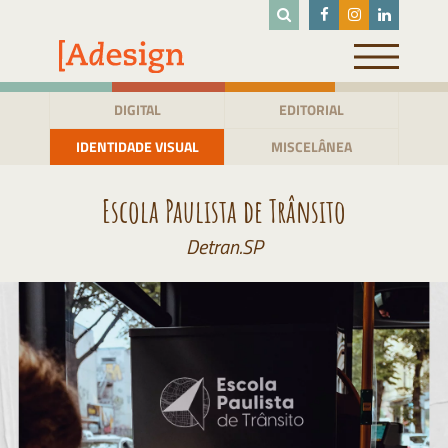
Pular
para
o
conteúdo
DIGITAL
EDITORIAL
IDENTIDADE VISUAL
MISCELÂNEA
Escola Paulista de Trânsito
Detran.SP