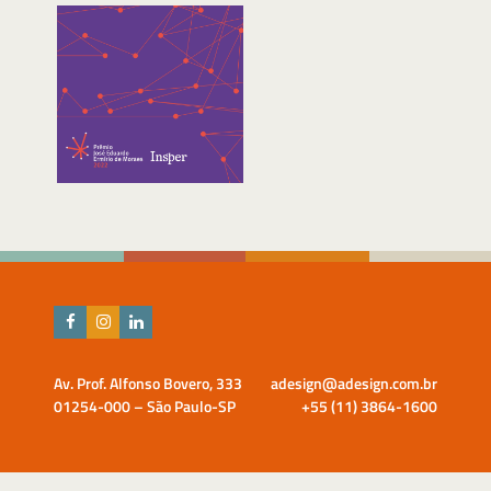
Av. Prof. Alfonso Bovero, 333
adesign@adesign.com.br
01254-000 – São Paulo-SP
+55 (11) 3864-1600