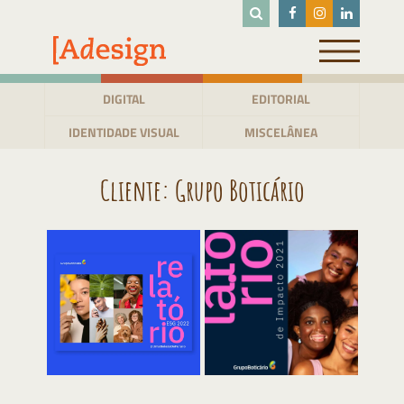
Pular
para
o
conteúdo
DIGITAL
EDITORIAL
IDENTIDADE VISUAL
MISCELÂNEA
Cliente:
Grupo Boticário