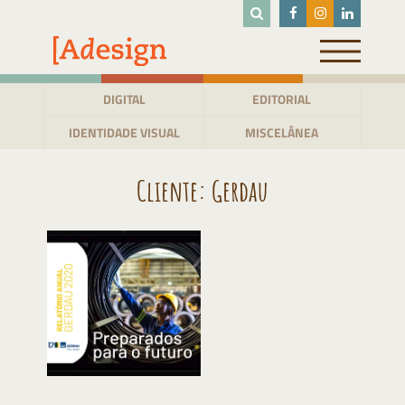
Pular
para
o
conteúdo
DIGITAL
EDITORIAL
IDENTIDADE VISUAL
MISCELÂNEA
Cliente:
Gerdau