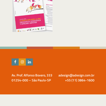
Av. Prof. Alfonso Bovero, 333
adesign@adesign.com.br
01254-000 – São Paulo-SP
+55 (11) 3864-1600